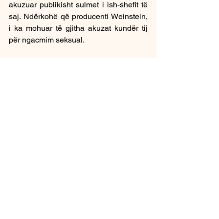
akuzuar publikisht sulmet i ish-shefit të 
saj. Ndërkohë që producenti Weinstein, 
i ka mohuar të gjitha akuzat kundër tij 
për ngacmim seksual.
Shqip
See All
Recent Posts