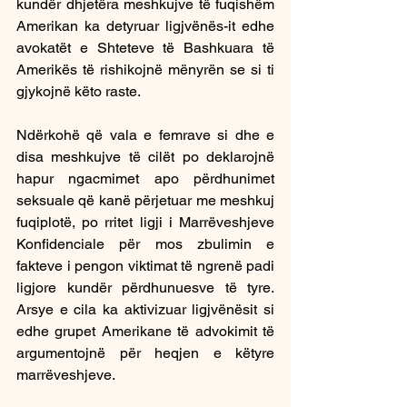
kundër dhjetëra meshkujve të fuqishëm 
Amerikan ka detyruar ligjvënës-it edhe 
avokatët e Shteteve të Bashkuara të 
Amerikës të rishikojnë mënyrën se si ti 
gjykojnë këto raste. 
Ndërkohë që vala e femrave si dhe e 
disa meshkujve të cilët po deklarojnë 
hapur ngacmimet apo përdhunimet 
seksuale që kanë përjetuar me meshkuj 
fuqiplotë, po rritet ligji i Marrëveshjeve 
Konfidenciale për mos zbulimin e 
fakteve i pengon viktimat të ngrenë padi 
ligjore kundër përdhunuesve të tyre. 
Arsye e cila ka aktivizuar ligjvënësit si 
edhe grupet Amerikane të advokimit të 
argumentojnë për heqjen e këtyre 
marrëveshjeve.