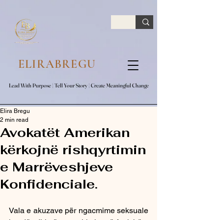
google.com, pub-7047653591779063, DIRECT, f08c47fec0942fa0
ELIRABREGU
Lead With Purpose​ | Tell Your Story​ | Create Meaningful Change
Lead With Purpose​ | Tell Your Story​ | Create Meaningful Change
Elira Bregu
2 min read
Avokatët Amerikan
kërkojnë rishqyrtimin
e Marrëveshjeve
Konfidenciale.
Vala e akuzave për ngacmime seksuale 