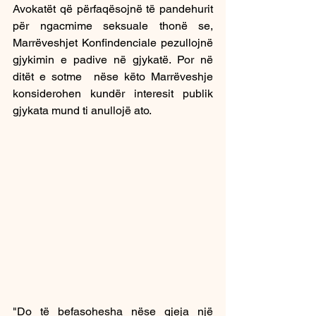
Avokatët që përfaqësojnë të pandehurit 
për ngacmime seksuale thonë se, 
Marrëveshjet Konfindenciale pezullojnë 
gjykimin e padive në gjykatë. Por në 
ditët e sotme  nëse këto Marrëveshje 
konsiderohen kundër interesit publik 
gjykata mund ti anullojë ato.
"Do të befasohesha nëse gjeja një 