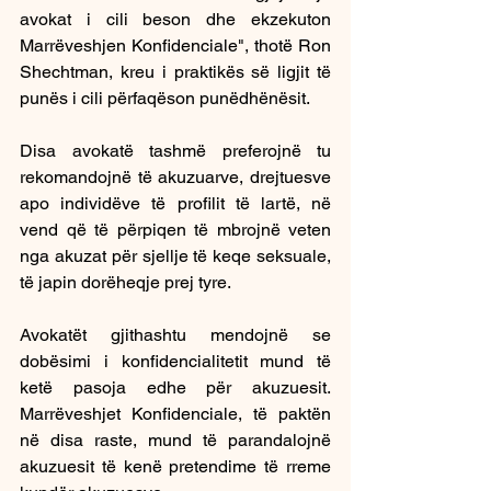
avokat i cili beson dhe ekzekuton 
Marrëveshjen Konfidenciale", thotë Ron 
Shechtman, kreu i praktikës së ligjit të 
punës i cili përfaqëson punëdhënësit.
Disa avokatë tashmë preferojnë tu 
rekomandojnë të akuzuarve, drejtuesve 
apo individëve të profilit të lartë, në 
vend që të përpiqen të mbrojnë veten 
nga akuzat për sjellje të keqe seksuale, 
të japin dorëheqje prej tyre.
Avokatët gjithashtu mendojnë se 
dobësimi i konfidencialitetit mund të 
ketë pasoja edhe për akuzuesit. 
Marrëveshjet Konfidenciale, të paktën 
në disa raste, mund të parandalojnë 
akuzuesit të kenë pretendime të rreme 