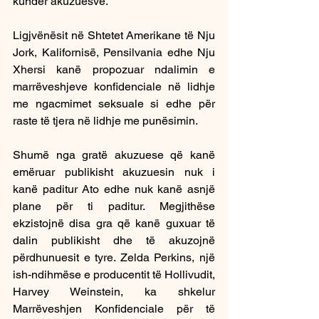
kundër akuzuesve.
Ligjvënësit në Shtetet Amerikane të Nju 
Jork, Kalifornisë, Pensilvania edhe Nju 
Xhersi kanë propozuar ndalimin e 
marrëveshjeve konfidenciale në lidhje 
me ngacmimet seksuale si edhe për 
raste të tjera në lidhje me punësimin.
Shumë nga gratë akuzuese që kanë 
emëruar publikisht akuzuesin nuk i 
kanë paditur Ato edhe nuk kanë asnjë 
plane për ti paditur. Megjithëse 
ekzistojnë disa gra që kanë guxuar të 
dalin publikisht dhe të akuzojnë 
përdhunuesit e tyre. Zelda Perkins, një 
ish-ndihmëse e producentit të Hollivudit, 
Harvey Weinstein, ka shkelur 
Marrëveshjen Konfidenciale për të 